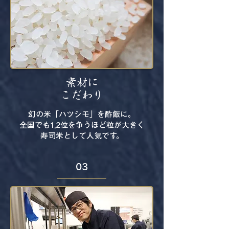
素材に
​こだわり
幻の米「ハツシモ」を酢飯に。
全国でも1,2位を争うほど粒が大きく
寿司米として人気です
。
03