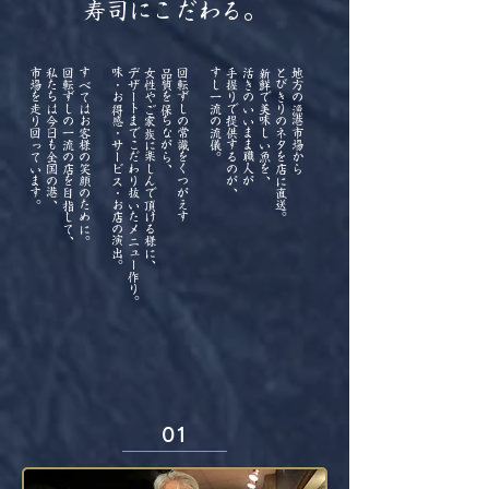
寿司にこだわる。
市場を走り回っています。
私たちは今日も全国の港、
回転ずしの一流の店を目指して、
すべてはお客様の笑顔のために。
味・お得感・サービス・お店の演出。
デザートまでこだわり抜いたメニュー作り。
女性やご家族に楽しんで頂ける様に、
品質を保ちながら、
回転ずしの常識をくつがえす
すし一流の流儀。
手握りで提供するのが、
活きのいいまま職人が
新鮮で美味しい魚を、
とびきりのネタを店に直送。
地方の漁港市場から
01