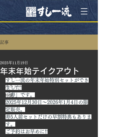
記事
All Posts
2025年11月19日
All Posts
年末年始テイクアウト
おしらせ
すし一流の年末年始特別セットができ
メニュー
ました!
「寿」です。
特集
2025年12月30日～2026年1月4日の限
定販売。
寿5人前セットだけの早割特典もありま
す。
ご予約はお早めに!!