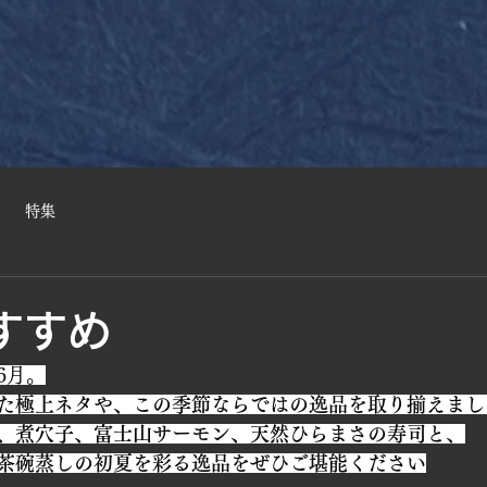
特集
すすめ
6月。
た極上ネタや、この季節ならではの逸品を取り揃えまし
、煮穴子、富士山サーモン、天然ひらまさの寿司と、
茶碗蒸しの初夏を彩る逸品をぜひご堪能ください