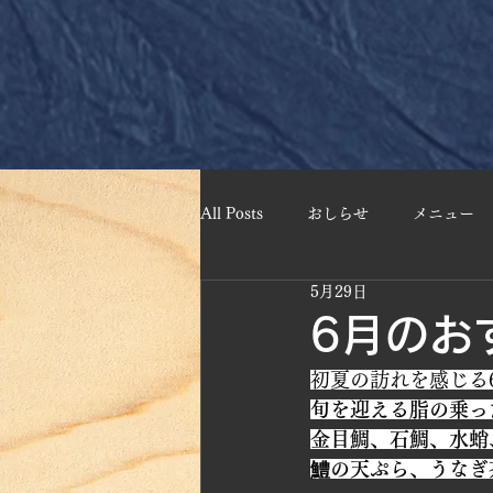
All Posts
おしらせ
メニュー
5月29日
6月のお
初夏の訪れを感じる
旬を迎える脂の乗っ
金目鯛、石鯛、水蛸
鱧の天ぷら、うなぎ